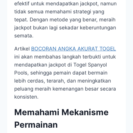
efektif untuk mendapatkan jackpot, namun
tidak semua memahami strategi yang
tepat. Dengan metode yang benar, meraih
jackpot bukan lagi sekadar keberuntungan
semata.
Artikel
BOCORAN ANGKA AKURAT TOGEL
ini akan membahas langkah terbukti untuk
mendapatkan jackpot di Togel Spanyol
Pools, sehingga pemain dapat bermain
lebih cerdas, terarah, dan meningkatkan
peluang meraih kemenangan besar secara
konsisten.
Memahami Mekanisme
Permainan