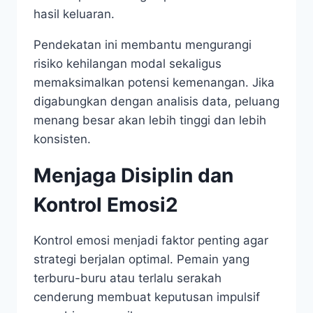
hasil keluaran.
Pendekatan ini membantu mengurangi
risiko kehilangan modal sekaligus
memaksimalkan potensi kemenangan. Jika
digabungkan dengan analisis data, peluang
menang besar akan lebih tinggi dan lebih
konsisten.
Menjaga Disiplin dan
Kontrol Emosi2
Kontrol emosi menjadi faktor penting agar
strategi berjalan optimal. Pemain yang
terburu-buru atau terlalu serakah
cenderung membuat keputusan impulsif