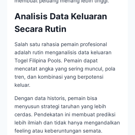
membuat peluang menang lebih tinggi.
Analisis Data Keluaran
Secara Rutin
Salah satu rahasia pemain profesional
adalah rutin menganalisis data keluaran
Togel Filipina Pools. Pemain dapat
mencatat angka yang sering muncul, pola
tren, dan kombinasi yang berpotensi
keluar.
Dengan data historis, pemain bisa
menyusun strategi taruhan yang lebih
cerdas. Pendekatan ini membuat prediksi
lebih ilmiah dan tidak hanya mengandalkan
feeling atau keberuntungan semata.