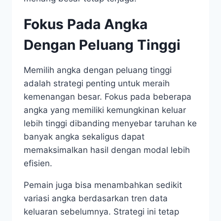
Fokus Pada Angka
Dengan Peluang Tinggi
Memilih angka dengan peluang tinggi
adalah strategi penting untuk meraih
kemenangan besar. Fokus pada beberapa
angka yang memiliki kemungkinan keluar
lebih tinggi dibanding menyebar taruhan ke
banyak angka sekaligus dapat
memaksimalkan hasil dengan modal lebih
efisien.
Pemain juga bisa menambahkan sedikit
variasi angka berdasarkan tren data
keluaran sebelumnya. Strategi ini tetap