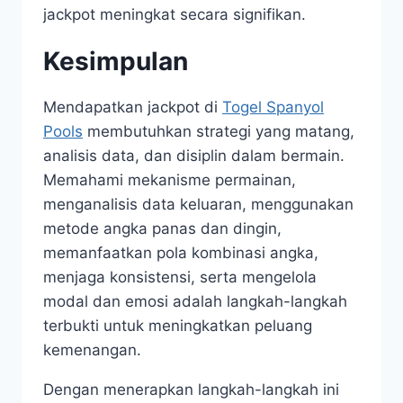
jackpot meningkat secara signifikan.
Kesimpulan
Mendapatkan jackpot di
Togel Spanyol
Pools
membutuhkan strategi yang matang,
analisis data, dan disiplin dalam bermain.
Memahami mekanisme permainan,
menganalisis data keluaran, menggunakan
metode angka panas dan dingin,
memanfaatkan pola kombinasi angka,
menjaga konsistensi, serta mengelola
modal dan emosi adalah langkah-langkah
terbukti untuk meningkatkan peluang
kemenangan.
Dengan menerapkan langkah-langkah ini