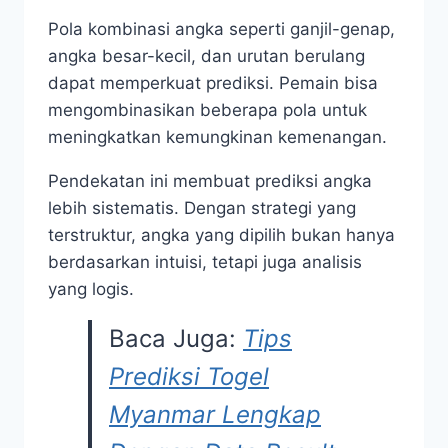
Pola kombinasi angka seperti ganjil-genap,
angka besar-kecil, dan urutan berulang
dapat memperkuat prediksi. Pemain bisa
mengombinasikan beberapa pola untuk
meningkatkan kemungkinan kemenangan.
Pendekatan ini membuat prediksi angka
lebih sistematis. Dengan strategi yang
terstruktur, angka yang dipilih bukan hanya
berdasarkan intuisi, tetapi juga analisis
yang logis.
Baca Juga:
Tips
Prediksi Togel
Myanmar Lengkap