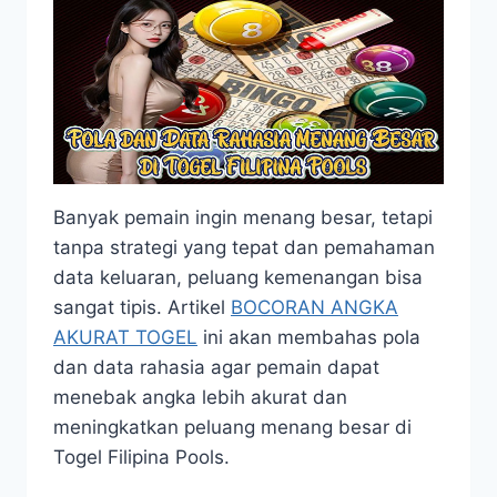
Banyak pemain ingin menang besar, tetapi
tanpa strategi yang tepat dan pemahaman
data keluaran, peluang kemenangan bisa
sangat tipis. Artikel
BOCORAN ANGKA
AKURAT TOGEL
ini akan membahas pola
dan data rahasia agar pemain dapat
menebak angka lebih akurat dan
meningkatkan peluang menang besar di
Togel Filipina Pools.