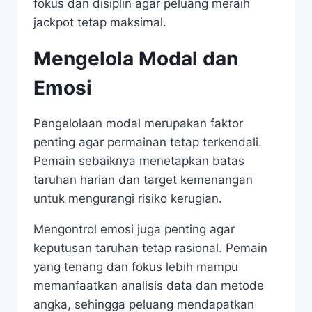
fokus dan disiplin agar peluang meraih
jackpot tetap maksimal.
Mengelola Modal dan
Emosi
Pengelolaan modal merupakan faktor
penting agar permainan tetap terkendali.
Pemain sebaiknya menetapkan batas
taruhan harian dan target kemenangan
untuk mengurangi risiko kerugian.
Mengontrol emosi juga penting agar
keputusan taruhan tetap rasional. Pemain
yang tenang dan fokus lebih mampu
memanfaatkan analisis data dan metode
angka, sehingga peluang mendapatkan