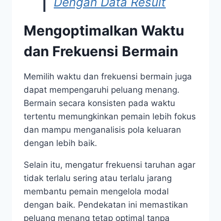
Dengan Data Result
Mengoptimalkan Waktu
dan Frekuensi Bermain
Memilih waktu dan frekuensi bermain juga
dapat mempengaruhi peluang menang.
Bermain secara konsisten pada waktu
tertentu memungkinkan pemain lebih fokus
dan mampu menganalisis pola keluaran
dengan lebih baik.
Selain itu, mengatur frekuensi taruhan agar
tidak terlalu sering atau terlalu jarang
membantu pemain mengelola modal
dengan baik. Pendekatan ini memastikan
peluang menang tetap optimal tanpa