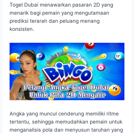
a
c
s
l
y
n
a
Togel Dubai menawarkan pasaran 2D yang
t
e
s
e
p
e
r
menarik bagi pemain yang mengutamaan
s
b
e
g
e
e
prediksi terarah dan peluang menang
A
o
n
r
konsisten.
p
o
g
a
p
k
e
m
r
Angka yang muncul cenderung memiliki ritme
tertentu, sehingga memudahkan pemain untuk
menganalisis pola dan menyusun taruhan yang