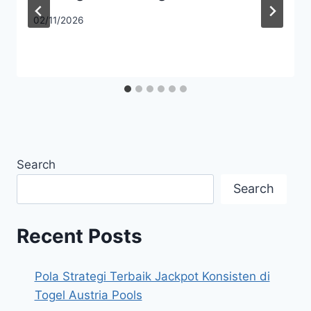
02/11/2026
Search
Search
Recent Posts
Pola Strategi Terbaik Jackpot Konsisten di
Togel Austria Pools