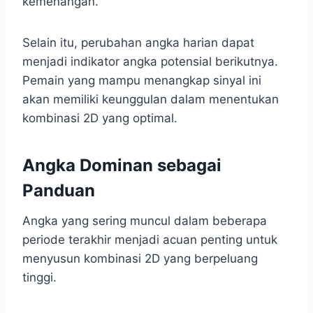
kemenangan.
Selain itu, perubahan angka harian dapat
menjadi indikator angka potensial berikutnya.
Pemain yang mampu menangkap sinyal ini
akan memiliki keunggulan dalam menentukan
kombinasi 2D yang optimal.
Angka Dominan sebagai
Panduan
Angka yang sering muncul dalam beberapa
periode terakhir menjadi acuan penting untuk
menyusun kombinasi 2D yang berpeluang
tinggi.