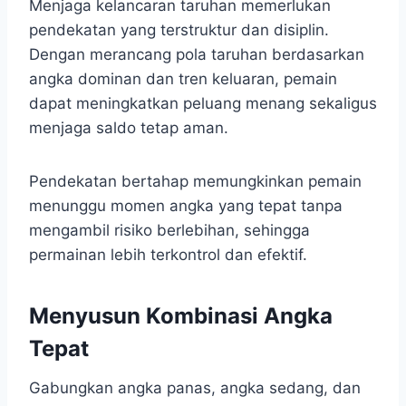
Menjaga kelancaran taruhan memerlukan
pendekatan yang terstruktur dan disiplin.
Dengan merancang pola taruhan berdasarkan
angka dominan dan tren keluaran, pemain
dapat meningkatkan peluang menang sekaligus
menjaga saldo tetap aman.
Pendekatan bertahap memungkinkan pemain
menunggu momen angka yang tepat tanpa
mengambil risiko berlebihan, sehingga
permainan lebih terkontrol dan efektif.
Menyusun Kombinasi Angka
Tepat
Gabungkan angka panas, angka sedang, dan