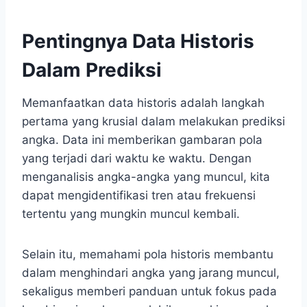
Pentingnya Data Historis
Dalam Prediksi
Memanfaatkan data historis adalah langkah
pertama yang krusial dalam melakukan prediksi
angka. Data ini memberikan gambaran pola
yang terjadi dari waktu ke waktu. Dengan
menganalisis angka-angka yang muncul, kita
dapat mengidentifikasi tren atau frekuensi
tertentu yang mungkin muncul kembali.
Selain itu, memahami pola historis membantu
dalam menghindari angka yang jarang muncul,
sekaligus memberi panduan untuk fokus pada