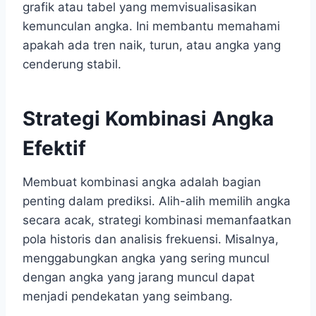
grafik atau tabel yang memvisualisasikan
kemunculan angka. Ini membantu memahami
apakah ada tren naik, turun, atau angka yang
cenderung stabil.
Strategi Kombinasi Angka
Efektif
Membuat kombinasi angka adalah bagian
penting dalam prediksi. Alih-alih memilih angka
secara acak, strategi kombinasi memanfaatkan
pola historis dan analisis frekuensi. Misalnya,
menggabungkan angka yang sering muncul
dengan angka yang jarang muncul dapat
menjadi pendekatan yang seimbang.