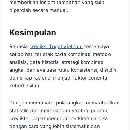
memberikan insight tambahan yang sulit
diperoleh secara manual.
Kesimpulan
Rahasia
prediksi Togel Vietnam
terpercaya
setiap hari terletak pada kombinasi metode
analisis, data historis, strategi kombinasi
angka, dan evaluasi rutin. Konsistensi, disiplin,
dan sikap rasional menjadi faktor penentu
keberhasilan.
Dengan memahami pola angka, memanfaatkan
statistik, dan membangun strategi pribadi,
prediktor dapat membuat perkiraan angka
dengan cara yang lebih sistematis dan