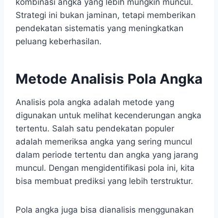
kombinasi angka yang lebih mungkin muncul.
Strategi ini bukan jaminan, tetapi memberikan
pendekatan sistematis yang meningkatkan
peluang keberhasilan.
Metode Analisis Pola Angka
Analisis pola angka adalah metode yang
digunakan untuk melihat kecenderungan angka
tertentu. Salah satu pendekatan populer
adalah memeriksa angka yang sering muncul
dalam periode tertentu dan angka yang jarang
muncul. Dengan mengidentifikasi pola ini, kita
bisa membuat prediksi yang lebih terstruktur.
Pola angka juga bisa dianalisis menggunakan