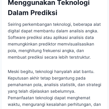
Menggunakan Teknologi
Dalam Prediksi
Seiring perkembangan teknologi, beberapa alat
digital dapat membantu dalam analisis angka.
Software prediksi atau aplikasi analisis data
memungkinkan prediktor memvisualisasikan
pola, menghitung frekuensi angka, dan
membuat prediksi secara lebih terstruktur.
Meski begitu, teknologi hanyalah alat bantu.
Keputusan akhir tetap bergantung pada
pemahaman pola, analisis statistik, dan strategi
yang telah dijelaskan sebelumnya.
Pemanfaatan teknologi dapat menghemat
waktu, mengurangi kesalahan perhitungan, dan