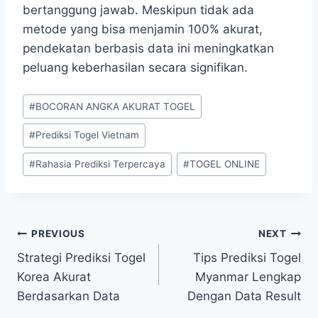
bertanggung jawab. Meskipun tidak ada
metode yang bisa menjamin 100% akurat,
pendekatan berbasis data ini meningkatkan
peluang keberhasilan secara signifikan.
Post
#
BOCORAN ANGKA AKURAT TOGEL
Tags:
#
Prediksi Togel Vietnam
#
Rahasia Prediksi Terpercaya
#
TOGEL ONLINE
Post
PREVIOUS
NEXT
Strategi Prediksi Togel
Tips Prediksi Togel
navigation
Korea Akurat
Myanmar Lengkap
Berdasarkan Data
Dengan Data Result