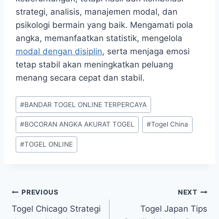
strategi, analisis, manajemen modal, dan
psikologi bermain yang baik. Mengamati pola
angka, memanfaatkan statistik, mengelola
modal dengan disiplin
, serta menjaga emosi
tetap stabil akan meningkatkan peluang
menang secara cepat dan stabil.
Post
#
BANDAR TOGEL ONLINE TERPERCAYA
Tags:
#
BOCORAN ANGKA AKURAT TOGEL
#
Togel China
#
TOGEL ONLINE
Post
PREVIOUS
NEXT
Togel Chicago Strategi
Togel Japan Tips
navigation