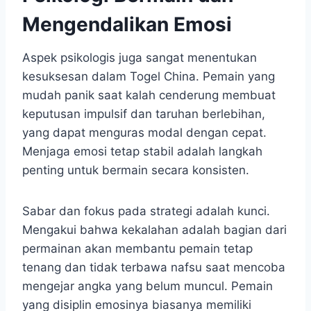
Mengendalikan Emosi
Aspek psikologis juga sangat menentukan
kesuksesan dalam Togel China. Pemain yang
mudah panik saat kalah cenderung membuat
keputusan impulsif dan taruhan berlebihan,
yang dapat menguras modal dengan cepat.
Menjaga emosi tetap stabil adalah langkah
penting untuk bermain secara konsisten.
Sabar dan fokus pada strategi adalah kunci.
Mengakui bahwa kekalahan adalah bagian dari
permainan akan membantu pemain tetap
tenang dan tidak terbawa nafsu saat mencoba
mengejar angka yang belum muncul. Pemain
yang disiplin emosinya biasanya memiliki