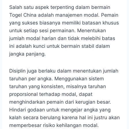
Salah satu aspek terpenting dalam bermain
Togel China adalah manajemen modal. Pemain
yang sukses biasanya memiliki batasan khusus
untuk setiap sesi permainan. Menentukan
jumlah modal harian dan tidak melebihi batas
ini adalah kunci untuk bermain stabil dalam
jangka panjang.
Disiplin juga berlaku dalam menentukan jumlah
taruhan per angka. Menggunakan sistem
taruhan yang konsisten, misalnya taruhan
proporsional terhadap modal, dapat
menghindarkan pemain dari kerugian besar.
Hindari godaan untuk mengejar angka yang
kalah secara berulang karena hal ini justru akan
memperbesar risiko kehilangan modal.