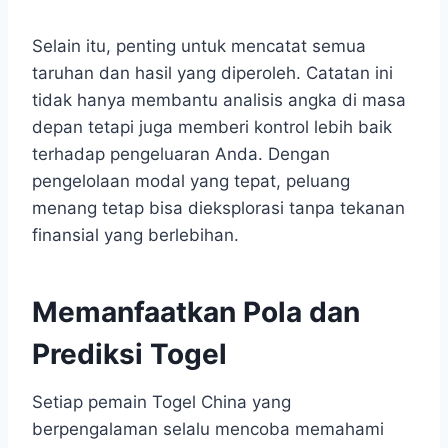
Selain itu, penting untuk mencatat semua
taruhan dan hasil yang diperoleh. Catatan ini
tidak hanya membantu analisis angka di masa
depan tetapi juga memberi kontrol lebih baik
terhadap pengeluaran Anda. Dengan
pengelolaan modal yang tepat, peluang
menang tetap bisa dieksplorasi tanpa tekanan
finansial yang berlebihan.
Memanfaatkan Pola dan
Prediksi Togel
Setiap pemain Togel China yang
berpengalaman selalu mencoba memahami