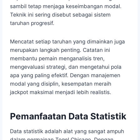
sambil tetap menjaga keseimbangan modal.
Teknik ini sering disebut sebagai sistem
taruhan progresif.
Mencatat setiap taruhan yang dimainkan juga
merupakan langkah penting. Catatan ini
membantu pemain menganalisis tren,
mengevaluasi strategi, dan mengetahui pola
apa yang paling efektif. Dengan manajemen
modal yang disiplin, kesempatan meraih
jackpot maksimal menjadi lebih realistis.
Pemanfaatan Data Statistik
Data statistik adalah alat yang sangat ampuh
dalam permainan Togel Chicago. Dengan