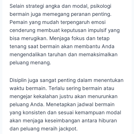
Selain strategi angka dan modal, psikologi
bermain juga memegang peranan penting.
Pemain yang mudah terpengaruh emosi
cenderung membuat keputusan impulsif yang
bisa merugikan. Menjaga fokus dan tetap
tenang saat bermain akan membantu Anda
mengendalikan taruhan dan memaksimalkan
peluang menang.
Disiplin juga sangat penting dalam menentukan
waktu bermain. Terlalu sering bermain atau
mengejar kekalahan justru akan menurunkan
peluang Anda. Menetapkan jadwal bermain
yang konsisten dan sesuai kemampuan modal
akan menjaga keseimbangan antara hiburan
dan peluang meraih jackpot.