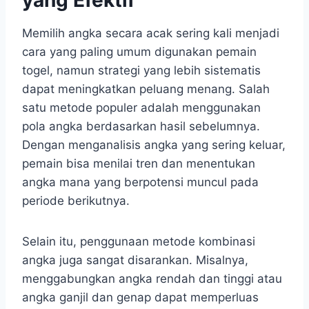
yang Efektif
Memilih angka secara acak sering kali menjadi
cara yang paling umum digunakan pemain
togel, namun strategi yang lebih sistematis
dapat meningkatkan peluang menang. Salah
satu metode populer adalah menggunakan
pola angka berdasarkan hasil sebelumnya.
Dengan menganalisis angka yang sering keluar,
pemain bisa menilai tren dan menentukan
angka mana yang berpotensi muncul pada
periode berikutnya.
Selain itu, penggunaan metode kombinasi
angka juga sangat disarankan. Misalnya,
menggabungkan angka rendah dan tinggi atau
angka ganjil dan genap dapat memperluas