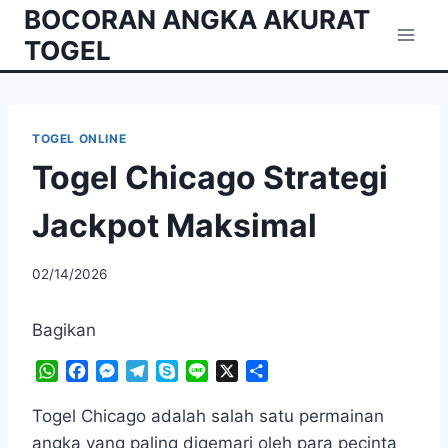
Skip
BOCORAN ANGKA AKURAT
to
TOGEL
content
TOGEL ONLINE
Togel Chicago Strategi
Jackpot Maksimal
02/14/2026
Bagikan
W
F
M
T
S
L
X
S
h
a
e
e
k
i
h
a
c
s
l
y
n
a
Togel Chicago adalah salah satu permainan
t
e
s
e
p
e
r
angka yang paling digemari oleh para pecinta