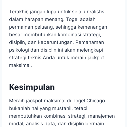
Terakhir, jangan lupa untuk selalu realistis
dalam harapan menang. Togel adalah
permainan peluang, sehingga kemenangan
besar membutuhkan kombinasi strategi,
disiplin, dan keberuntungan. Pemahaman
psikologi dan disiplin ini akan melengkapi
strategi teknis Anda untuk meraih jackpot
maksimal.
Kesimpulan
Meraih jackpot maksimal di Togel Chicago
bukanlah hal yang mustahil, tetapi
membutuhkan kombinasi strategi, manajemen
modal, analisis data, dan disiplin bermain.