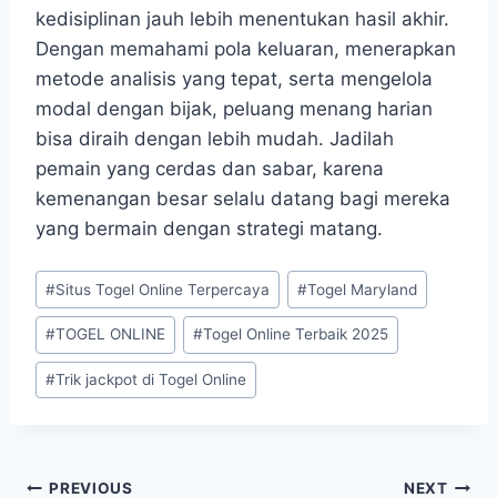
kedisiplinan jauh lebih menentukan hasil akhir.
Dengan memahami pola keluaran, menerapkan
metode analisis yang tepat, serta mengelola
modal dengan bijak, peluang menang harian
bisa diraih dengan lebih mudah. Jadilah
pemain yang cerdas dan sabar, karena
kemenangan besar selalu datang bagi mereka
yang bermain dengan strategi matang.
Post
#
Situs Togel Online Terpercaya
#
Togel Maryland
Tags:
#
TOGEL ONLINE
#
Togel Online Terbaik 2025
#
Trik jackpot di Togel Online
Post
PREVIOUS
NEXT