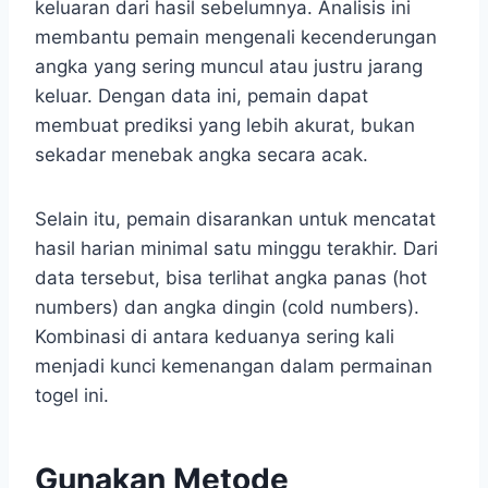
keluaran dari hasil sebelumnya. Analisis ini
membantu pemain mengenali kecenderungan
angka yang sering muncul atau justru jarang
keluar. Dengan data ini, pemain dapat
membuat prediksi yang lebih akurat, bukan
sekadar menebak angka secara acak.
Selain itu, pemain disarankan untuk mencatat
hasil harian minimal satu minggu terakhir. Dari
data tersebut, bisa terlihat angka panas (hot
numbers) dan angka dingin (cold numbers).
Kombinasi di antara keduanya sering kali
menjadi kunci kemenangan dalam permainan
togel ini.
Gunakan Metode