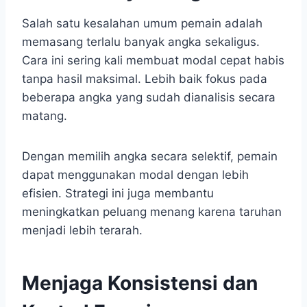
Salah satu kesalahan umum pemain adalah
memasang terlalu banyak angka sekaligus.
Cara ini sering kali membuat modal cepat habis
tanpa hasil maksimal. Lebih baik fokus pada
beberapa angka yang sudah dianalisis secara
matang.
Dengan memilih angka secara selektif, pemain
dapat menggunakan modal dengan lebih
efisien. Strategi ini juga membantu
meningkatkan peluang menang karena taruhan
menjadi lebih terarah.
Menjaga Konsistensi dan