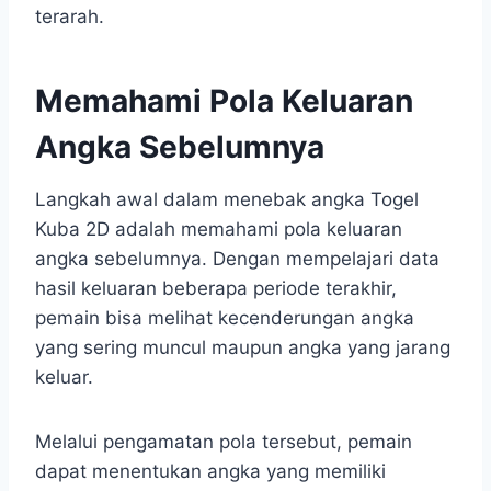
terarah.
Memahami Pola Keluaran
Angka Sebelumnya
Langkah awal dalam menebak angka Togel
Kuba 2D adalah memahami pola keluaran
angka sebelumnya. Dengan mempelajari data
hasil keluaran beberapa periode terakhir,
pemain bisa melihat kecenderungan angka
yang sering muncul maupun angka yang jarang
keluar.
Melalui pengamatan pola tersebut, pemain
dapat menentukan angka yang memiliki