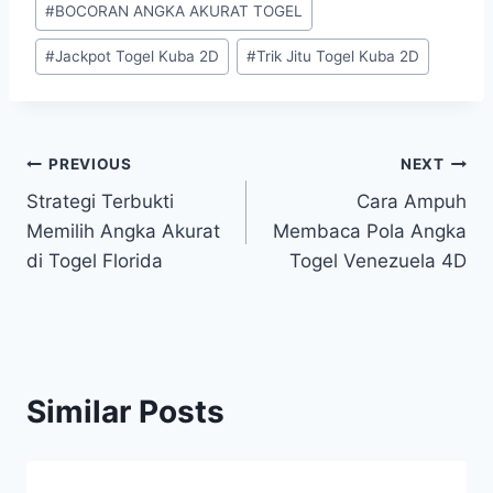
#
BOCORAN ANGKA AKURAT TOGEL
#
Jackpot Togel Kuba 2D
#
Trik Jitu Togel Kuba 2D
Post
PREVIOUS
NEXT
Strategi Terbukti
Cara Ampuh
navigation
Memilih Angka Akurat
Membaca Pola Angka
di Togel Florida
Togel Venezuela 4D
Similar Posts