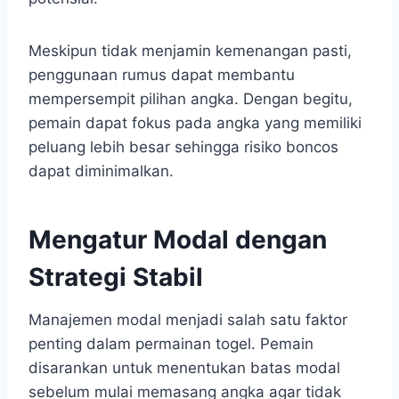
Meskipun tidak menjamin kemenangan pasti,
penggunaan rumus dapat membantu
mempersempit pilihan angka. Dengan begitu,
pemain dapat fokus pada angka yang memiliki
peluang lebih besar sehingga risiko boncos
dapat diminimalkan.
Mengatur Modal dengan
Strategi Stabil
Manajemen modal menjadi salah satu faktor
penting dalam permainan togel. Pemain
disarankan untuk menentukan batas modal
sebelum mulai memasang angka agar tidak