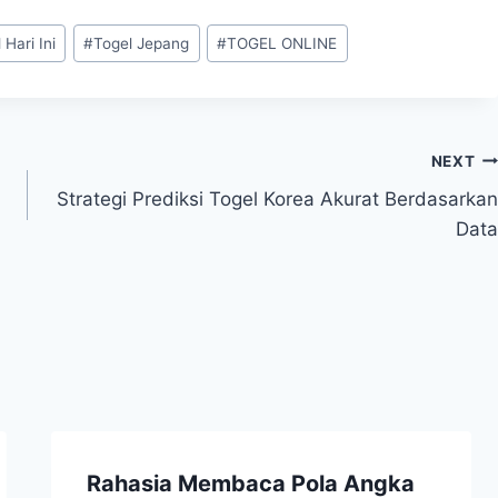
 Hari Ini
#
Togel Jepang
#
TOGEL ONLINE
NEXT
Strategi Prediksi Togel Korea Akurat Berdasarkan
Data
Rahasia Membaca Pola Angka