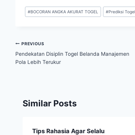
Post
#
BOCORAN ANGKA AKURAT TOGEL
#
Prediksi Togel
Tags:
Post
PREVIOUS
Pendekatan Disiplin Togel Belanda Manajemen
navigation
Pola Lebih Terukur
Similar Posts
Tips Rahasia Agar Selalu