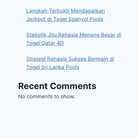
Langkah Terbukti Mendapatkan
Jackpot di Togel Spanyol Pools
Statistik Jitu Rahasia Menang Besar di
Togel Qatar 4D
Strategi Rahasia Sukses Bermain di
Togel Sri Lanka Pools
Recent Comments
No comments to show.