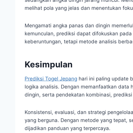
sedangkan angka dingin jarang muncul. Men
melihat pola yang jelas dan menentukan fokus
Mengamati angka panas dan dingin memerluka
kemunculan, prediksi dapat difokuskan pada 
keberuntungan, tetapi metode analisis berbas
Kesimpulan
Prediksi Togel Jepang
hari ini paling update
logika analisis. Dengan memanfaatkan data hi
dingin, serta pendekatan kombinasi, prediksi
Konsistensi, evaluasi, dan strategi pengelol
yang berguna. Dengan metode yang tepat, set
dijadikan panduan yang terpercaya.