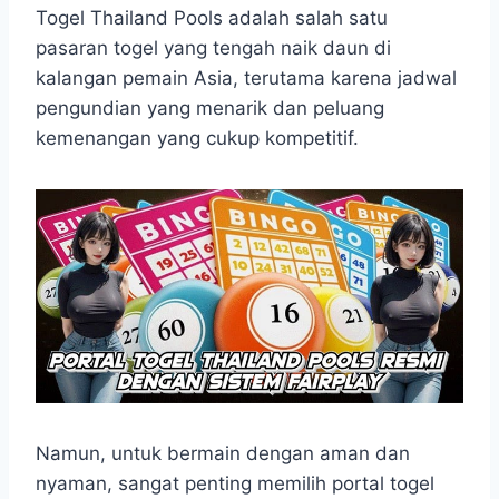
a
c
s
l
y
n
a
Togel Thailand Pools adalah salah satu
t
e
s
e
p
e
r
pasaran togel yang tengah naik daun di
s
b
e
g
e
e
kalangan pemain Asia, terutama karena jadwal
A
o
n
r
pengundian yang menarik dan peluang
p
o
g
a
kemenangan yang cukup kompetitif.
p
k
e
m
r
Namun, untuk bermain dengan aman dan
nyaman, sangat penting memilih portal togel