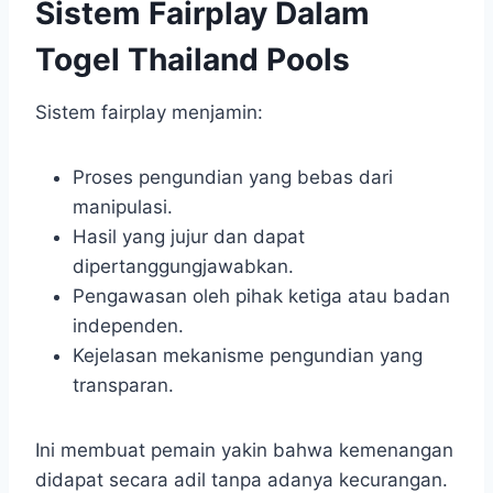
Sistem Fairplay Dalam
Togel Thailand Pools
Sistem fairplay menjamin:
Proses pengundian yang bebas dari
manipulasi.
Hasil yang jujur dan dapat
dipertanggungjawabkan.
Pengawasan oleh pihak ketiga atau badan
independen.
Kejelasan mekanisme pengundian yang
transparan.
Ini membuat pemain yakin bahwa kemenangan
didapat secara adil tanpa adanya kecurangan.