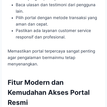
Baca ulasan dan testimoni dari pengguna
lain.
Pilih portal dengan metode transaksi yang
aman dan cepat.
Pastikan ada layanan customer service
responsif dan profesional.
Memastikan portal terpercaya sangat penting
agar pengalaman bermainmu tetap
menyenangkan.
Fitur Modern dan
Kemudahan Akses Portal
Resmi