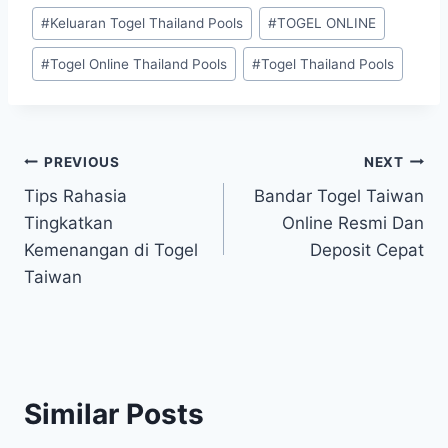
#
Keluaran Togel Thailand Pools
#
TOGEL ONLINE
#
Togel Online Thailand Pools
#
Togel Thailand Pools
Post
PREVIOUS
NEXT
Tips Rahasia
Bandar Togel Taiwan
navigation
Tingkatkan
Online Resmi Dan
Kemenangan di Togel
Deposit Cepat
Taiwan
Similar Posts