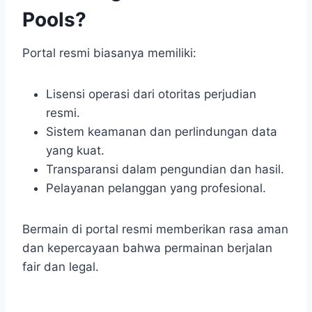
Pools?
Portal resmi biasanya memiliki:
Lisensi operasi dari otoritas perjudian
resmi.
Sistem keamanan dan perlindungan data
yang kuat.
Transparansi dalam pengundian dan hasil.
Pelayanan pelanggan yang profesional.
Bermain di portal resmi memberikan rasa aman
dan kepercayaan bahwa permainan berjalan
fair dan legal.