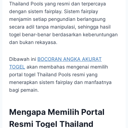
Thailand Pools yang resmi dan terpercaya
dengan sistem fairplay. Sistem fairplay
menjamin setiap pengundian berlangsung
secara adil tanpa manipulasi, sehingga hasil
togel benar-benar berdasarkan keberuntungan
dan bukan rekayasa.
Dibawah ini
BOCORAN ANGKA AKURAT
TOGEL
akan membahas mengenai memilih
portal togel Thailand Pools resmi yang
menerapkan sistem fairplay dan manfaatnya
bagi pemain.
Mengapa Memilih Portal
Resmi Togel Thailand