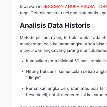
Dibawah ini
BOCORAN ANGKA AKURAT TOG
togel Georgia secara rinci dan sistematis ag
Analisis Data Historis
Metode pertama yang terbukti efektif adalah
mencermati pola keluaran angka, Anda bisa 
muncul dan angka yang jarang muncul. Beber
Kumpulkan data minimal 50 hasil terakhir
Hitung frekuensi kemunculan setiap angk
“dingin”.
Perhatikan angka berurutan atau pola tert
besar/kecil, untuk memprediksi keluaran b