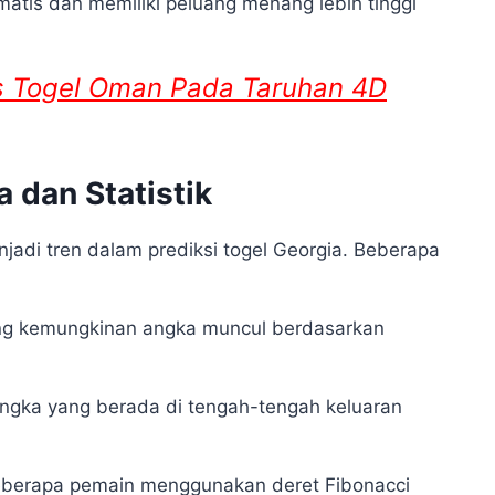
matis dan memiliki peluang menang lebih tinggi
 Togel Oman Pada Taruhan 4D
dan Statistik
jadi tren dalam prediksi togel Georgia. Beberapa
ng kemungkinan angka muncul berdasarkan
ngka yang berada di tengah-tengah keluaran
eberapa pemain menggunakan deret Fibonacci