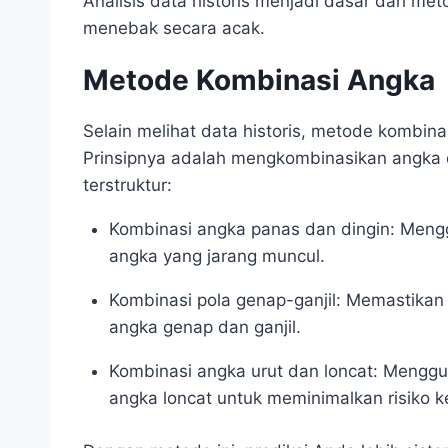
Analisis data historis menjadi dasar dari me
menebak secara acak.
Metode Kombinasi Angka
Selain melihat data historis, metode kombi
Prinsipnya adalah mengkombinasikan angka de
terstruktur:
Kombinasi angka panas dan dingin: Men
angka yang jarang muncul.
Kombinasi pola genap-ganjil: Memastikan
angka genap dan ganjil.
Kombinasi angka urut dan loncat: Mengg
angka loncat untuk meminimalkan risiko k