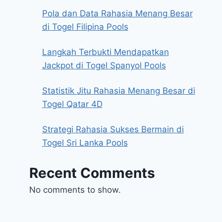
Pola dan Data Rahasia Menang Besar
di Togel Filipina Pools
Langkah Terbukti Mendapatkan
Jackpot di Togel Spanyol Pools
Statistik Jitu Rahasia Menang Besar di
Togel Qatar 4D
Strategi Rahasia Sukses Bermain di
Togel Sri Lanka Pools
Recent Comments
No comments to show.