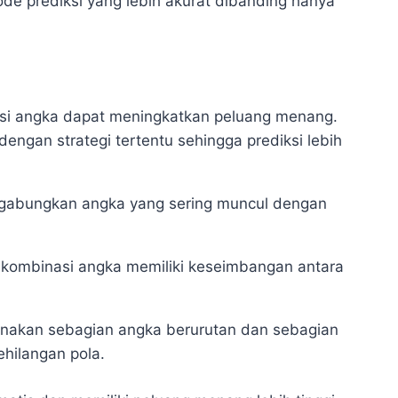
tode prediksi yang lebih akurat dibanding hanya
nasi angka dapat meningkatkan peluang menang.
ngan strategi tertentu sehingga prediksi lebih
ggabungkan angka yang sering muncul dengan
 kombinasi angka memiliki keseimbangan antara
unakan sebagian angka berurutan dan sebagian
ehilangan pola.