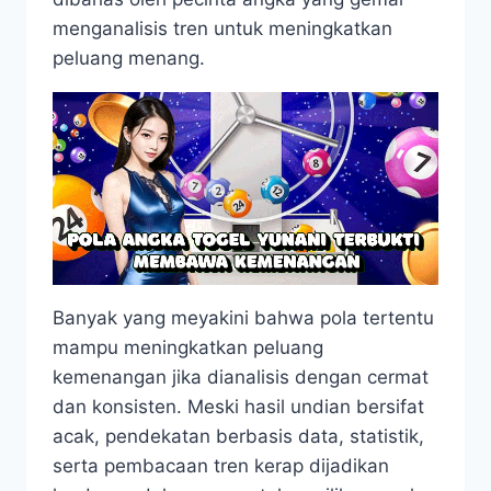
menganalisis tren untuk meningkatkan
peluang menang.
Banyak yang meyakini bahwa pola tertentu
mampu meningkatkan peluang
kemenangan jika dianalisis dengan cermat
dan konsisten. Meski hasil undian bersifat
acak, pendekatan berbasis data, statistik,
serta pembacaan tren kerap dijadikan