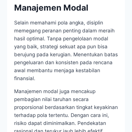
Manajemen Modal
Selain memahami pola angka, disiplin
memegang peranan penting dalam meraih
hasil optimal. Tanpa pengelolaan modal
yang baik, strategi sekuat apa pun bisa
berujung pada kerugian. Menentukan batas
pengeluaran dan konsisten pada rencana
awal membantu menjaga kestabilan
finansial.
Manajemen modal juga mencakup
pembagian nilai taruhan secara
proporsional berdasarkan tingkat keyakinan
terhadap pola tertentu. Dengan cara ini,
risiko dapat diminimalkan. Pendekatan
rasional dan terukur jauh lebih efektif