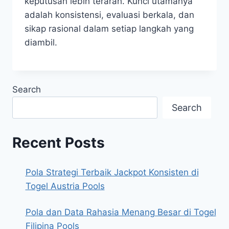
keputusan lebih terarah. Kunci utamanya
adalah konsistensi, evaluasi berkala, dan
sikap rasional dalam setiap langkah yang
diambil.
Search
Search
Recent Posts
Pola Strategi Terbaik Jackpot Konsisten di
Togel Austria Pools
Pola dan Data Rahasia Menang Besar di Togel
Filipina Pools