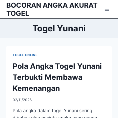
Skip
BOCORAN ANGKA AKURAT
to
TOGEL
content
Togel Yunani
TOGEL ONLINE
Pola Angka Togel Yunani
Terbukti Membawa
Kemenangan
02/11/2026
Pola angka dalam togel Yunani sering
dibahas oleh pecinta angka yang gemar