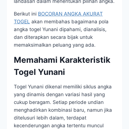
landasan dalam menentukan pilihan angka.
Berikut ini
BOCORAN ANGKA AKURAT
TOGEL
akan membahas bagaimana pola
angka togel Yunani dipahami, dianalisis,
dan diterapkan secara bijak untuk
memaksimalkan peluang yang ada.
Memahami Karakteristik
Togel Yunani
Togel Yunani dikenal memiliki siklus angka
yang dinamis dengan variasi hasil yang
cukup beragam. Setiap periode undian
menghadirkan kombinasi baru, namun jika
ditelusuri lebih dalam, terdapat
kecenderungan angka tertentu muncul