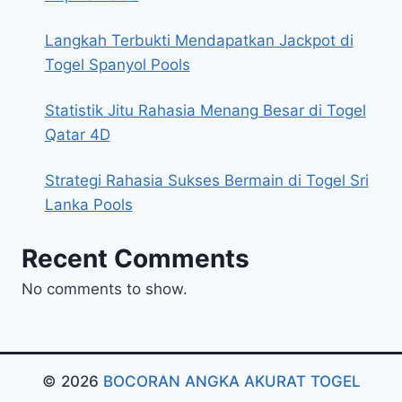
Langkah Terbukti Mendapatkan Jackpot di
Togel Spanyol Pools
Statistik Jitu Rahasia Menang Besar di Togel
Qatar 4D
Strategi Rahasia Sukses Bermain di Togel Sri
Lanka Pools
Recent Comments
No comments to show.
© 2026
BOCORAN ANGKA AKURAT TOGEL