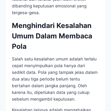
dibanding keputusan emosional yang
tergesa-gesa.
Menghindari Kesalahan
Umum Dalam Membaca
Pola
Salah satu kesalahan umum adalah terlalu
cepat menyimpulkan pola hanya dari
sedikit data. Pola yang tampak jelas dalam
dua atau tiga periode belum tentu
bertahan dalam jangka panjang. Oleh
karena itu, diperlukan data yang cukup
sebelum mengambil keputusan.
Kesalahan lainnya adalah mengabaikan