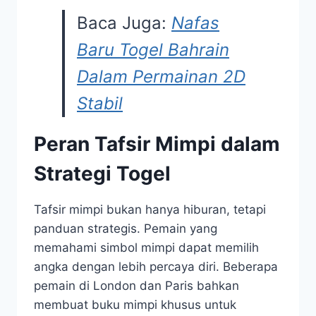
Baca Juga:
Nafas
Baru Togel Bahrain
Dalam Permainan 2D
Stabil
Peran Tafsir Mimpi dalam
Strategi Togel
Tafsir mimpi bukan hanya hiburan, tetapi
panduan strategis. Pemain yang
memahami simbol mimpi dapat memilih
angka dengan lebih percaya diri. Beberapa
pemain di London dan Paris bahkan
membuat buku mimpi khusus untuk