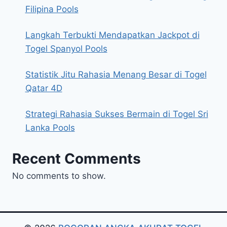
Filipina Pools
Langkah Terbukti Mendapatkan Jackpot di
Togel Spanyol Pools
Statistik Jitu Rahasia Menang Besar di Togel
Qatar 4D
Strategi Rahasia Sukses Bermain di Togel Sri
Lanka Pools
Recent Comments
No comments to show.