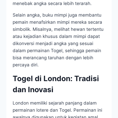
menebak angka secara lebih terarah.
Selain angka, buku mimpi juga membantu
pemain menafsirkan mimpi mereka secara
simbolik. Misalnya, melihat hewan tertentu
atau kejadian khusus dalam mimpi dapat
dikonversi menjadi angka yang sesuai
dalam permainan Togel, sehingga pemain
bisa merancang taruhan dengan lebih
percaya diri.
Togel di London: Tradisi
dan Inovasi
London memiliki sejarah panjang dalam
permainan lotere dan Togel. Permainan ini
awalnya digunakan untuk kegiatan amal