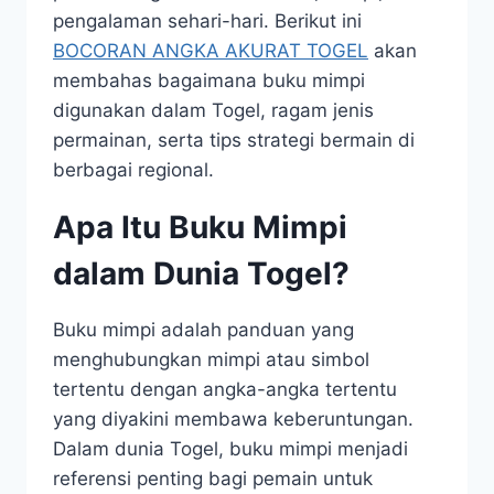
pengalaman sehari-hari. Berikut ini
BOCORAN ANGKA AKURAT TOGEL
akan
membahas bagaimana buku mimpi
digunakan dalam Togel, ragam jenis
permainan, serta tips strategi bermain di
berbagai regional.
Apa Itu Buku Mimpi
dalam Dunia Togel?
Buku mimpi adalah panduan yang
menghubungkan mimpi atau simbol
tertentu dengan angka-angka tertentu
yang diyakini membawa keberuntungan.
Dalam dunia Togel, buku mimpi menjadi
referensi penting bagi pemain untuk