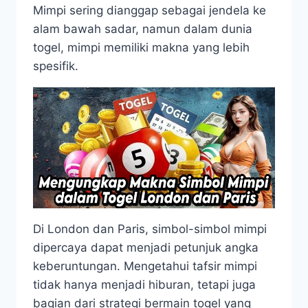
Mimpi sering dianggap sebagai jendela ke
alam bawah sadar, namun dalam dunia
togel, mimpi memiliki makna yang lebih
spesifik.
Di London dan Paris, simbol-simbol mimpi
dipercaya dapat menjadi petunjuk angka
keberuntungan. Mengetahui tafsir mimpi
tidak hanya menjadi hiburan, tetapi juga
bagian dari strategi bermain togel yang