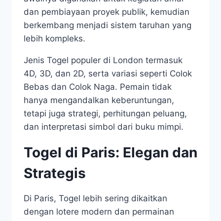
dan pembiayaan proyek publik, kemudian
berkembang menjadi sistem taruhan yang
lebih kompleks.
Jenis Togel populer di London termasuk
4D, 3D, dan 2D, serta variasi seperti Colok
Bebas dan Colok Naga. Pemain tidak
hanya mengandalkan keberuntungan,
tetapi juga strategi, perhitungan peluang,
dan interpretasi simbol dari buku mimpi.
Togel di Paris: Elegan dan
Strategis
Di Paris, Togel lebih sering dikaitkan
dengan lotere modern dan permainan