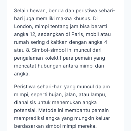
Selain hewan, benda dan peristiwa sehari-
hari juga memiliki makna khusus. Di
London, mimpi tentang jam bisa berarti
angka 12, sedangkan di Paris, mobil atau
rumah sering dikaitkan dengan angka 4
atau 8. Simbol-simbol ini muncul dari
pengalaman kolektif para pemain yang
mencatat hubungan antara mimpi dan
angka.
Peristiwa sehari-hari yang muncul dalam
mimpi, seperti hujan, jalan, atau lampu,
dianalisis untuk menemukan angka
potensial. Metode ini membantu pemain
memprediksi angka yang mungkin keluar
berdasarkan simbol mimpi mereka.