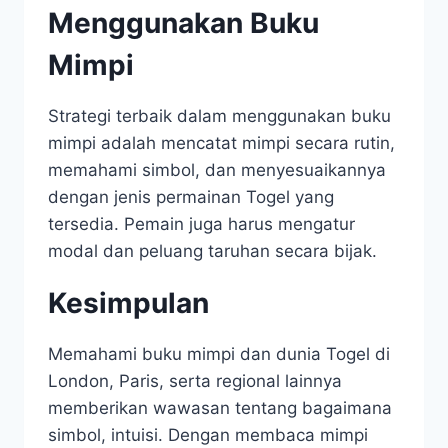
Menggunakan Buku
Mimpi
Strategi terbaik dalam menggunakan buku
mimpi adalah mencatat mimpi secara rutin,
memahami simbol, dan menyesuaikannya
dengan jenis permainan Togel yang
tersedia. Pemain juga harus mengatur
modal dan peluang taruhan secara bijak.
Kesimpulan
Memahami buku mimpi dan dunia Togel di
London, Paris, serta regional lainnya
memberikan wawasan tentang bagaimana
simbol, intuisi. Dengan membaca mimpi