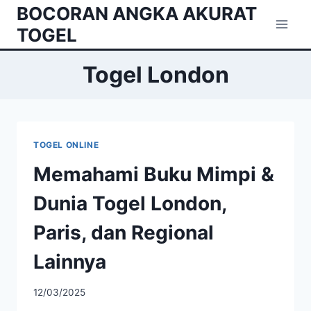
Skip
BOCORAN ANGKA AKURAT
to
TOGEL
content
Togel London
TOGEL ONLINE
Memahami Buku Mimpi &
Dunia Togel London,
Paris, dan Regional
Lainnya
12/03/2025