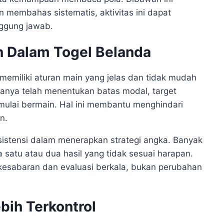
 membahas sistematis, aktivitas ini dapat
nggung jawab.
 Dalam Togel Belanda
 memiliki aturan main yang jelas dan tidak mudah
sanya telah menentukan batas modal, target
mulai bermain. Hal ini membantu menghindari
n.
onsistensi dalam menerapkan strategi angka. Banyak
satu atau dua hasil yang tidak sesuai harapan.
esabaran dan evaluasi berkala, bukan perubahan
ih Terkontrol