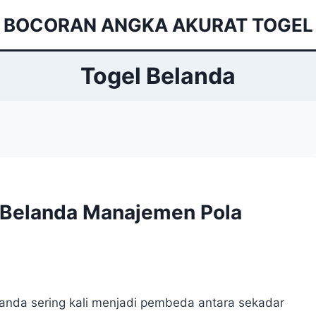
BOCORAN ANGKA AKURAT TOGEL
Togel Belanda
l Belanda Manajemen Pola
landa sering kali menjadi pembeda antara sekadar