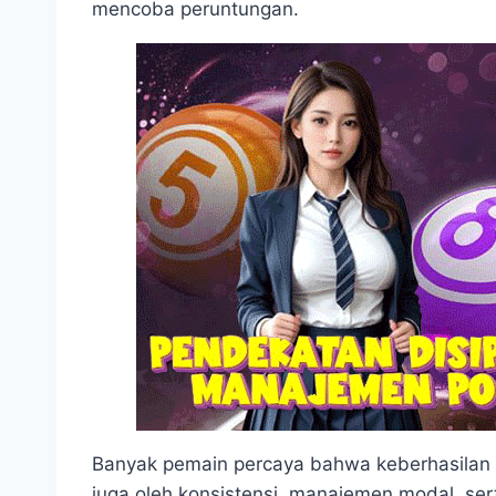
mencoba peruntungan.
Banyak pemain percaya bahwa keberhasilan t
juga oleh konsistensi, manajemen modal, s