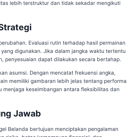
itas lebih terstruktur dan tidak sekadar mengikuti
Strategi
 perubahan. Evaluasi rutin terhadap hasil permainan
i yang digunakan. Jika dalam jangka waktu tertentu
n, penyesuaian dapat dilakukan secara bertahap.
ukan asumsi. Dengan mencatat frekuensi angka,
ain memiliki gambaran lebih jelas tentang performa
menjaga keseimbangan antara fleksibilitas dan
ung Jawab
ogel Belanda bertujuan menciptakan pengalaman