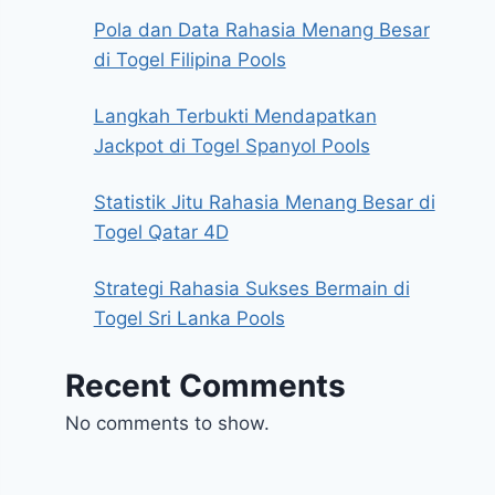
Pola dan Data Rahasia Menang Besar
di Togel Filipina Pools
Langkah Terbukti Mendapatkan
Jackpot di Togel Spanyol Pools
Statistik Jitu Rahasia Menang Besar di
Togel Qatar 4D
Strategi Rahasia Sukses Bermain di
Togel Sri Lanka Pools
Recent Comments
No comments to show.