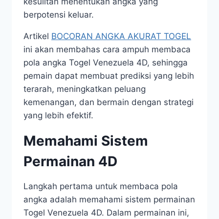
kesulitan menentukan angka yang
berpotensi keluar.
Artikel
BOCORAN ANGKA AKURAT TOGEL
ini akan membahas cara ampuh membaca
pola angka Togel Venezuela 4D, sehingga
pemain dapat membuat prediksi yang lebih
terarah, meningkatkan peluang
kemenangan, dan bermain dengan strategi
yang lebih efektif.
Memahami Sistem
Permainan 4D
Langkah pertama untuk membaca pola
angka adalah memahami sistem permainan
Togel Venezuela 4D. Dalam permainan ini,