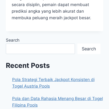
secara disiplin, pemain dapat membuat
prediksi angka yang lebih akurat dan
membuka peluang meraih jackpot besar.
Search
Search
Recent Posts
Pola Strategi Terbaik Jackpot Konsisten di
Togel Austria Pools
Pola dan Data Rahasia Menang Besar di Togel
Filipina Pools