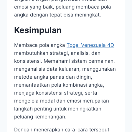
emosi yang baik, peluang membaca pola
angka dengan tepat bisa meningkat.
Kesimpulan
Membaca pola angka
Togel Venezuela 4D
membutuhkan strategi, analisis, dan
konsistensi. Memahami sistem permainan,
menganalisis data keluaran, menggunakan
metode angka panas dan dingin,
memanfaatkan pola kombinasi angka,
menjaga konsistensi strategi, serta
mengelola modal dan emosi merupakan
langkah penting untuk meningkatkan
peluang kemenangan.
Dengan menerapkan cara-cara tersebut