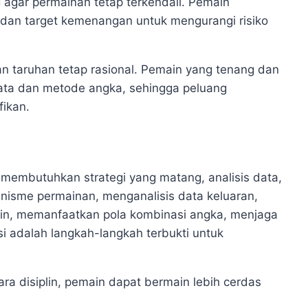
 agar permainan tetap terkendali. Pemain
dan target kemenangan untuk mengurangi risiko
n taruhan tetap rasional. Pemain yang tenang dan
ata dan metode angka, sehingga peluang
fikan.
membutuhkan strategi yang matang, analisis data,
nisme permainan, menganalisis data keluaran,
n, memanfaatkan pola kombinasi angka, menjaga
i adalah langkah-langkah terbukti untuk
a disiplin, pemain dapat bermain lebih cerdas