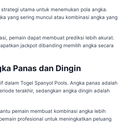
 strategi utama untuk menemukan pola angka.
ka yang sering muncul atau kombinasi angka yang
si, pemain dapat membuat prediksi lebih akurat.
apatkan jackpot dibanding memilih angka secara
a Panas dan Dingin
if dalam Togel Spanyol Pools. Angka panas adalah
riode terakhir, sedangkan angka dingin adalah
antu pemain membuat kombinasi angka lebih
h pemain profesional untuk meningkatkan peluang