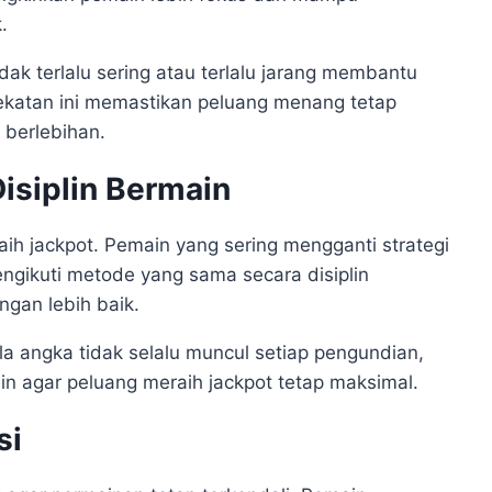
.
idak terlalu sering atau terlalu jarang membantu
katan ini memastikan peluang menang tetap
 berlebihan.
isiplin Bermain
aih jackpot. Pemain yang sering mengganti strategi
engikuti metode yang sama secara disiplin
an lebih baik.
ola angka tidak selalu muncul setiap pengundian,
in agar peluang meraih jackpot tetap maksimal.
si