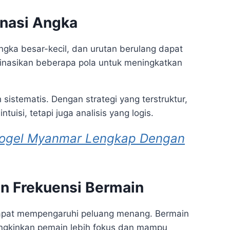
nasi Angka
ngka besar-kecil, dan urutan berulang dapat
nasikan beberapa pola untuk meningkatkan
sistematis. Dengan strategi yang terstruktur,
uisi, tetapi juga analisis yang logis.
 Togel Myanmar Lengkap Dengan
n Frekuensi Bermain
dapat mempengaruhi peluang menang. Bermain
ngkinkan pemain lebih fokus dan mampu