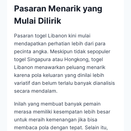
Pasaran Menarik yang
Mulai Dilirik
Pasaran togel Libanon kini mulai
mendapatkan perhatian lebih dari para
pecinta angka. Meskipun tidak sepopuler
togel Singapura atau Hongkong, togel
Libanon menawarkan peluang menarik
karena pola keluaran yang dinilai lebih
variatif dan belum terlalu banyak dianalisis
secara mendalam.
Inilah yang membuat banyak pemain
merasa memiliki kesempatan lebih besar
untuk meraih kemenangan jika bisa
membaca pola dengan tepat. Selain itu,