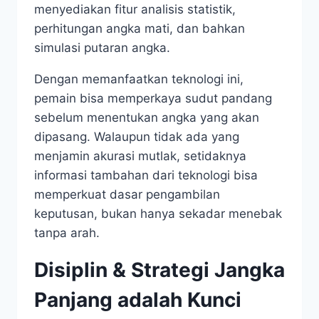
menyediakan fitur analisis statistik,
perhitungan angka mati, dan bahkan
simulasi putaran angka.
Dengan memanfaatkan teknologi ini,
pemain bisa memperkaya sudut pandang
sebelum menentukan angka yang akan
dipasang. Walaupun tidak ada yang
menjamin akurasi mutlak, setidaknya
informasi tambahan dari teknologi bisa
memperkuat dasar pengambilan
keputusan, bukan hanya sekadar menebak
tanpa arah.
Disiplin & Strategi Jangka
Panjang adalah Kunci