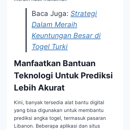
Baca Juga:
Strategi
Dalam Meraih
Keuntungan Besar di
Togel Turki
Manfaatkan Bantuan
Teknologi Untuk Prediksi
Lebih Akurat
Kini, banyak tersedia alat bantu digital
yang bisa digunakan untuk membantu
prediksi angka togel, termasuk pasaran
Libanon. Beberapa aplikasi dan situs