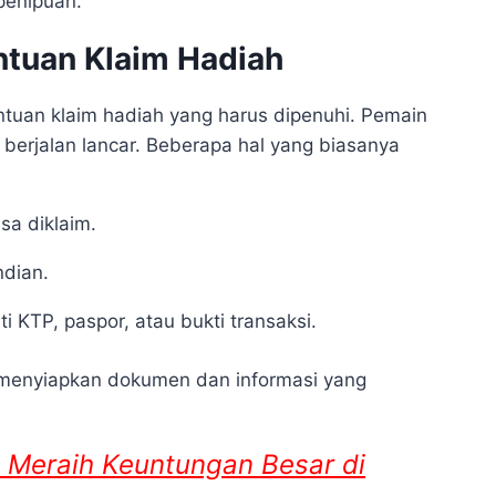
penipuan.
ntuan Klaim Hadiah
entuan klaim hadiah yang harus dipenuhi. Pemain
 berjalan lancar. Beberapa hal yang biasanya
sa diklaim.
dian.
i KTP, paspor, atau bukti transaksi.
 menyiapkan dokumen dan informasi yang
m Meraih Keuntungan Besar di