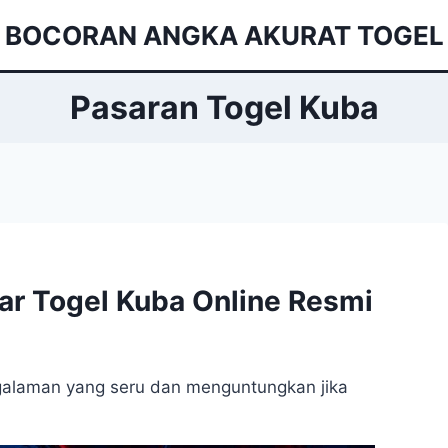
BOCORAN ANGKA AKURAT TOGEL
Pasaran Togel Kuba
ar Togel Kuba Online Resmi
ngalaman yang seru dan menguntungkan jika