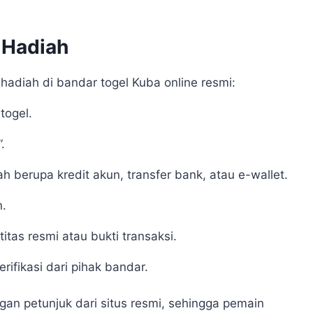
 Hadiah
 hadiah di bandar togel Kuba online resmi:
togel.
.
ah berupa kredit akun, transfer bank, atau e-wallet.
.
tas resmi atau bukti transaksi.
rifikasi dari pihak bandar.
gan petunjuk dari situs resmi, sehingga pemain