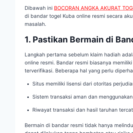
Dibawah ini
BOCORAN ANGKA AKURAT TOG
di bandar togel Kuba online resmi secara a
masalah.
1. Pastikan Bermain di Ba
Langkah pertama sebelum klaim hadiah adal
online resmi. Bandar resmi biasanya memilik
terverifikasi. Beberapa hal yang perlu diperha
Situs memiliki lisensi dari otoritas perjudi
Sistem transaksi aman dan menggunakan e
Riwayat transaksi dan hasil taruhan tercat
Bermain di bandar resmi tidak hanya melindu