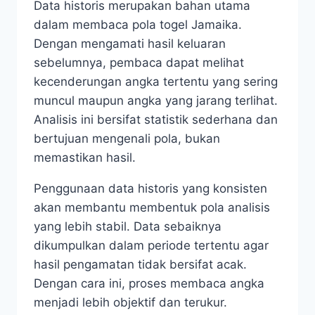
Data historis merupakan bahan utama
dalam membaca pola togel Jamaika.
Dengan mengamati hasil keluaran
sebelumnya, pembaca dapat melihat
kecenderungan angka tertentu yang sering
muncul maupun angka yang jarang terlihat.
Analisis ini bersifat statistik sederhana dan
bertujuan mengenali pola, bukan
memastikan hasil.
Penggunaan data historis yang konsisten
akan membantu membentuk pola analisis
yang lebih stabil. Data sebaiknya
dikumpulkan dalam periode tertentu agar
hasil pengamatan tidak bersifat acak.
Dengan cara ini, proses membaca angka
menjadi lebih objektif dan terukur.