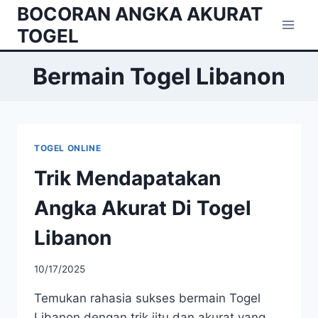
Skip
BOCORAN ANGKA AKURAT
to
TOGEL
content
Bermain Togel Libanon
TOGEL ONLINE
Trik Mendapatakan
Angka Akurat Di Togel
Libanon
10/17/2025
Temukan rahasia sukses bermain Togel
Libanon dengan trik jitu dan akurat yang