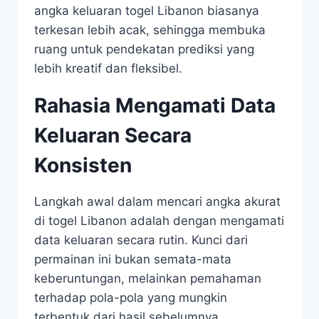
angka keluaran togel Libanon biasanya
terkesan lebih acak, sehingga membuka
ruang untuk pendekatan prediksi yang
lebih kreatif dan fleksibel.
Rahasia Mengamati Data
Keluaran Secara
Konsisten
Langkah awal dalam mencari angka akurat
di togel Libanon adalah dengan mengamati
data keluaran secara rutin. Kunci dari
permainan ini bukan semata-mata
keberuntungan, melainkan pemahaman
terhadap pola-pola yang mungkin
terbentuk dari hasil sebelumnya.