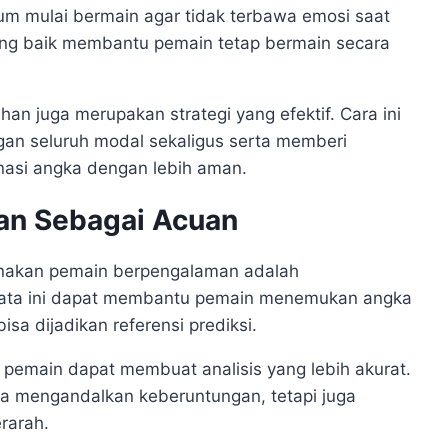
m mulai bermain agar tidak terbawa emosi saat
ng baik membantu pemain tetap bermain secara
n juga merupakan strategi yang efektif. Cara ini
an seluruh modal sekaligus serta memberi
asi angka dengan lebih aman.
an Sebagai Acuan
gunakan pemain berpengalaman adalah
Data ini dapat membantu pemain menemukan angka
isa dijadikan referensi prediksi.
, pemain dapat membuat analisis yang lebih akurat.
a mengandalkan keberuntungan, tetapi juga
rarah.