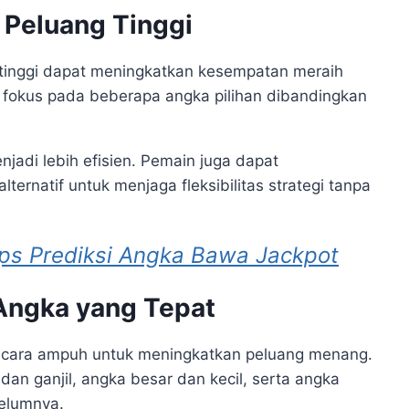
Peluang Tinggi
 tinggi dapat meningkatkan kesempatan meraih
a fokus pada beberapa angka pilihan dibandingkan
adi lebih efisien. Pemain juga dapat
ternatif untuk menjaga fleksibilitas strategi tanpa
ips Prediksi Angka Bawa Jackpot
ngka yang Tepat
u cara ampuh untuk meningkatkan peluang menang.
 ganjil, angka besar dan kecil, serta angka
belumnya.