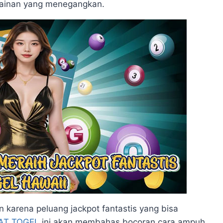
mainan yang menegangkan.
 karena peluang jackpot fantastis yang bisa
AT TOGEL
ini akan membahas bocoran cara ampuh