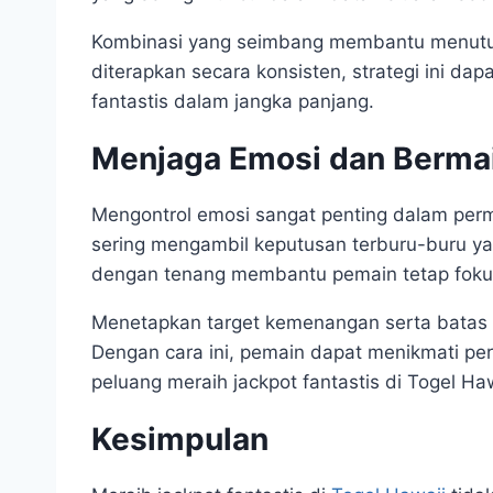
Kombinasi yang seimbang membantu menutup
diterapkan secara konsisten, strategi ini d
fantastis dalam jangka panjang.
Menjaga Emosi dan Bermai
Mengontrol emosi sangat penting dalam per
sering mengambil keputusan terburu-buru y
dengan tenang membantu pemain tetap fokus 
Menetapkan target kemenangan serta batas 
Dengan cara ini, pemain dapat menikmati pe
peluang meraih jackpot fantastis di Togel Haw
Kesimpulan